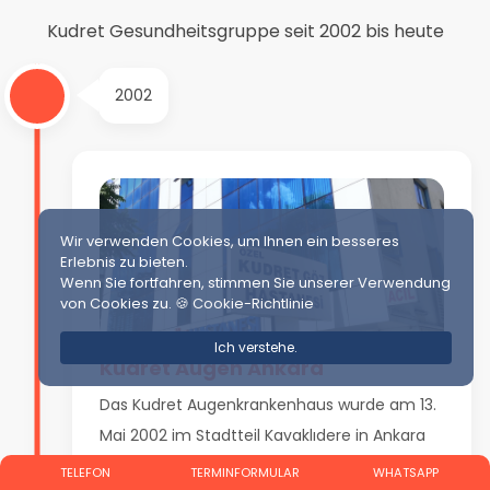
Kudret Gesundheitsgruppe seit 2002 bis heute
2002
Wir verwenden Cookies, um Ihnen ein besseres
Erlebnis zu bieten.
Wenn Sie fortfahren, stimmen Sie unserer Verwendung
von Cookies zu.
🍪 Cookie-Richtlinie
Ich verstehe.
Kudret Augen Ankara
Das Kudret Augenkrankenhaus wurde am 13.
Mai 2002 im Stadtteil Kavaklıdere in Ankara
an der Adresse Kennedy Cad. Nr. 71
TELEFON
TERMINFORMULAR
WHATSAPP