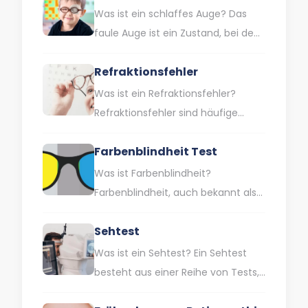
Was ist ein schlaffes Auge? Das
faule Auge ist ein Zustand, bei dem
ein Auge eine geringere Sehkraft
Refraktionsfehler
als normal…
Was ist ein Refraktionsfehler?
Refraktionsfehler sind häufige
Sehschwächen, die dazu führen,
Farbenblindheit Test
dass das Auge das Licht nicht
richtig bündelt. Dies…
Was ist Farbenblindheit?
Farbenblindheit, auch bekannt als
Farbwahrnehmungsstörung, ist
Sehtest
eine Sehbehinderung, die dadurch
gekennzeichnet ist, dass man
Was ist ein Sehtest? Ein Sehtest
bestimmte Farben oder…
besteht aus einer Reihe von Tests,
mit denen Ihre Augen und Ihr