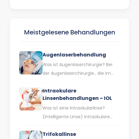
durch eine Schädigung des
zentralen Bereichs der Netzhaut
gekennzeichnet.…
Meistgelesene Behandlungen
Augenlaserbehandlung
Was ist Augenlaserchirurgie? Bei
der Augenlaserchirurgie , die im
Volksmund auch als
Intraokulare
Augenlaserbehandlung bezeichnet
Linsenbehandlungen – IOL
wird , wird die Hornhaut, die…
Was ist eine Intraokularlinse?
(Intelligente Linse) Intraokulare
Linsen sind Speziallinsen, die
Trifokallinse
gleichzeitig Lösungen für