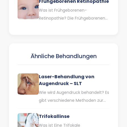
Frühgeborenen Retinopathie
Sehvermögen untersucht…
Was ist Frühgeborenen-
Retinopathie? Die Frühgeborenen-
Retinopathie (ROP) ist eine
Augenkrankheit, die auftritt, wenn
sich bei Frühgeborenen und
Kindern mit niedrigem
Ähnliche Behandlungen
Geburtsgewicht…
Laser-Behandlung von
Augendruck – SLT
Wie wird Augendruck behandelt? Es
gibt verschiedene Methoden zur
Behandlung von Augendruck. Eine
Trifokallinse
davon ist eine
Laserbehandlungsmethode, die als
Was ist Eine Trifokale