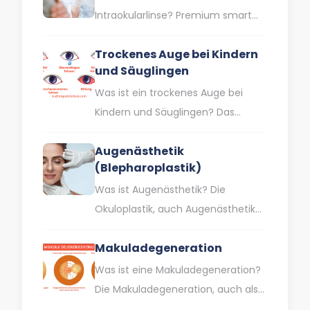
SLT-Behandlung…
Intraokularlinse? Premium smart
trifocal lenses sind
Trockenes Auge bei Kindern
Intraokularlinsen, die Ihnen helfen,
und Säuglingen
ohne Brille in der Nähe, auf…
Was ist ein trockenes Auge bei
Kindern und Säuglingen? Das
trockene Auge, von dem man
Augenästhetik
gemeinhin annimmt, dass es im…
(Blepharoplastik)
Was ist Augenästhetik? Die
Okuloplastik, auch Augenästhetik
genannt, ist ein Fachgebiet, das
Makuladegeneration
sich mit ästhetischen Problemen
rund um die Augen,…
Was ist eine Makuladegeneration?
Die Makuladegeneration, auch als
Gelbpunktkrankheit bekannt, ist