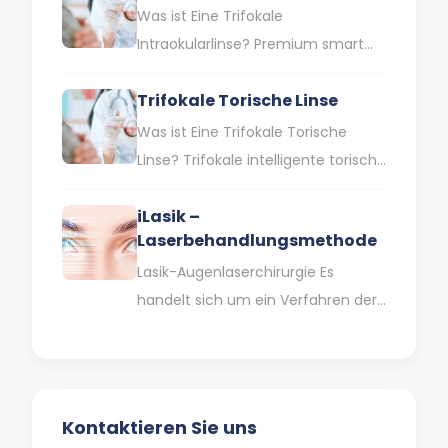
verschiedene Sehschwächen wie
Was ist Eine Trifokale
Kurzsichtigkeit, Weitsichtigkeit
Intraokularlinse? Premium smart
und…
trifocal lenses sind
Trifokale Torische Linse
Intraokularlinsen, die Ihnen helfen,
ohne Brille in der Nähe, auf…
Was ist Eine Trifokale Torische
Linse? Trifokale intelligente torische
Linsen werden heute in der
iLasik –
Kataraktbehandlung häufig
Laserbehandlungsmethode
eingesetzt. Der Graue Star…
Lasik-Augenlaserchirurgie Es
handelt sich um ein Verfahren der
Augenlaserchirurgie, das bei der
Behandlung von Fehlsichtigkeiten
eingesetzt wird. Diese Methode,
die…
Kontaktieren Sie uns