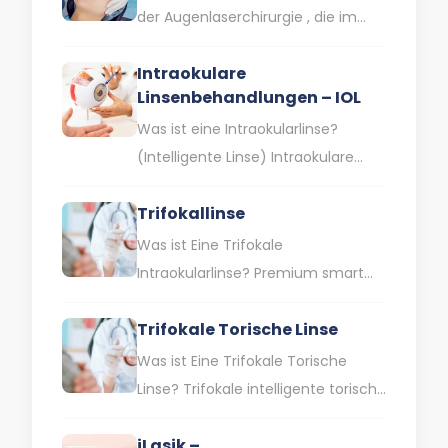
der Augenlaserchirurgie , die im
Volksmund auch als
Intraokulare
Augenlaserbehandlung bezeichnet
Linsenbehandlungen – IOL
wird , wird die Hornhaut, die…
Was ist eine Intraokularlinse?
(Intelligente Linse) Intraokulare
Linsen sind Speziallinsen, die
Trifokallinse
gleichzeitig Lösungen für
verschiedene Sehschwächen wie
Was ist Eine Trifokale
Kurzsichtigkeit, Weitsichtigkeit
Intraokularlinse? Premium smart
und…
trifocal lenses sind
Trifokale Torische Linse
Intraokularlinsen, die Ihnen helfen,
ohne Brille in der Nähe, auf…
Was ist Eine Trifokale Torische
Linse? Trifokale intelligente torische
Linsen werden heute in der
iLasik –
Kataraktbehandlung häufig