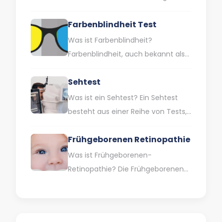
Sehschwächen, die dazu führen,
Farbenblindheit Test
dass das Auge das Licht nicht
richtig bündelt. Dies…
Was ist Farbenblindheit?
Farbenblindheit, auch bekannt als
Farbwahrnehmungsstörung, ist
Sehtest
eine Sehbehinderung, die dadurch
gekennzeichnet ist, dass man
Was ist ein Sehtest? Ein Sehtest
bestimmte Farben oder…
besteht aus einer Reihe von Tests,
mit denen Ihre Augen und Ihr
Frühgeborenen Retinopathie
Sehvermögen untersucht…
Was ist Frühgeborenen-
Retinopathie? Die Frühgeborenen-
Retinopathie (ROP) ist eine
Augenkrankheit, die auftritt, wenn
sich bei Frühgeborenen und