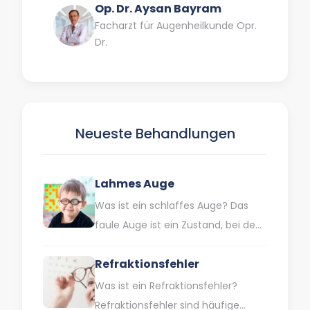
Op. Dr. Aysan Bayram
Facharzt für Augenheilkunde Opr.
Dr.
Neueste Behandlungen
Lahmes Auge
Was ist ein schlaffes Auge? Das
faule Auge ist ein Zustand, bei dem
ein Auge eine geringere Sehkraft
Refraktionsfehler
als normal…
Was ist ein Refraktionsfehler?
Refraktionsfehler sind häufige