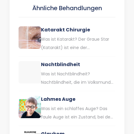
Kindern mit niedrigem
Ähnliche Behandlungen
Geburtsgewicht…
Katarakt Chirurgie
Was ist Katarakt? Der Graue Star
(Katarakt) ist eine der
Augenkrankheiten, die heute bei
Nachtblindheit
vielen Menschen vorkommen und
behandelt werden…
Was ist Nachtblindheit?
Nachtblindheit, die im Volksmund
auch als Hühneraugenblindheit
Lahmes Auge
bezeichnet wird, entsteht durch die
Unfähigkeit des Auges, sich an…
Was ist ein schlaffes Auge? Das
faule Auge ist ein Zustand, bei dem
ein Auge eine geringere Sehkraft
Glaukom
als normal…