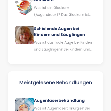
Was ist ein Glaukom
(Augendruck)? Das Glaukom ist
eine schwerwiegende Erkrankung,
Schielende Augen bei
die zum Verlust des Sehvermögens
Kindern und Säuglingen
führen kann, weil der…
Was ist das faule Auge bei Kindern
und Säuglingen? Bei Kindern und
Säuglingen tritt das faule Auge
(Amblyopie) in der…
Meistgelesene Behandlungen
Augenlaserbehandlung
Was ist Augenlaserchirurgie? Bei