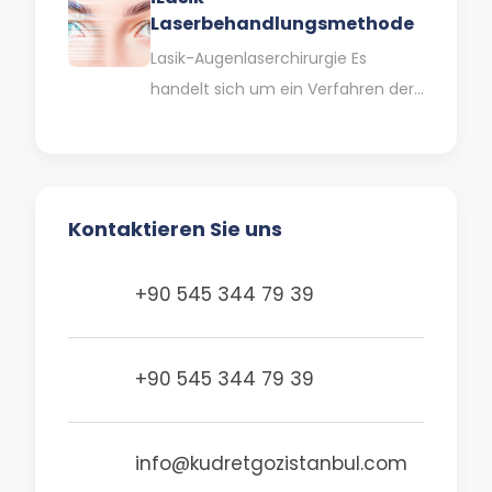
Laserbehandlungsmethode
eingesetzt. Der Graue Star…
Lasik-Augenlaserchirurgie Es
handelt sich um ein Verfahren der
Augenlaserchirurgie, das bei der
Behandlung von Fehlsichtigkeiten
eingesetzt wird. Diese Methode,
die…
Kontaktieren Sie uns
+90 545 344 79 39
+90 545 344 79 39
info@kudretgozistanbul.com