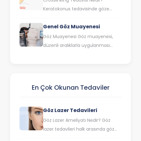
Keratokonus tedavisinde göze
dokunulmadan sadece ışın
Genel Göz Muayenesi
gönderilerek uygulanan tek tedavi
yöntemi crosslinking tedavisidir. Bu
Göz Muayenesi Göz muayenesi,
tedavi yönteminde herhangi…
düzenli aralıklarla uygulanması
tavsiye edilen tıbbi bir kontrol olup,
göz sağlığını korumak ve çeşitli
görme problemlerini…
En Çok Okunan Tedaviler
Göz Lazer Tedavileri
Göz Lazer Ameliyatı Nedir? Göz
lazer tedavileri halk arasında göz
çizdirme olarak da bilinen lazer göz