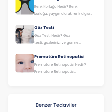
Özellikle bu durum, uzağı veya
Renk Körlüğü Nedir? Renk
yakını…
körlüğü, yaygın olarak renk algısı
bozukluğu olarak da bilinen ve belli
Göz Testi
renkleri veya tonları görme veya
ayırt…
Göz Testi Nedir? Göz
testi, gözlerinizi ve görme
yeteneğinizi değerlendirmek için
Prematüre Retinopatisi
kullanılan bir dizi testtir. Bu testler,
göz doktorları tarafından kapsamlı…
Prematüre Retinopatisi Nedir?
Prematüre Retinopatisi
(ROP), erken doğan ve düşük
doğum ağırlıklı bebeklerde gözün
arkasında bulunan ışığa duyarlı
doku tabakası olan…
Benzer Tedaviler