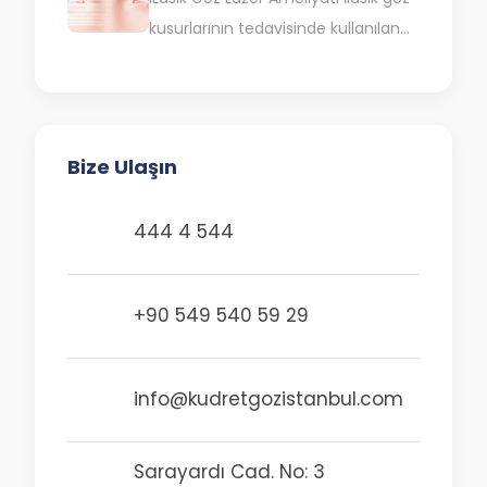
isimlendirilir. Katarakt probleminin
kusurlarının tedavisinde kullanılan
birçok önemli nedeninden…
lazer göz cerrahi işlemidir.
Komplikasyon riskleri çok daha az
olan bu…
Bize Ulaşın
444 4 544
+90 549 540 59 29
info@kudretgozistanbul.com
Sarayardı Cad. No: 3