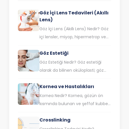
Göz İçi Lens Tedavileri (Akıllı
Lens)
Göz İçi Lens (Akıllı Lens) Nedir? Göz
içi lensler, miyop, hipermetrop ve
astigmat gibi farklı görme
Göz Estetiği
bozukluklarının yanı sıra katarakt…
Göz Estetiği Nedir? Göz estetiği
olarak da bilinen oküloplasti; göz
çevresi estetik problemleri, oküler
Kornea ve Hastalıkları
onkoloji, orbita (göz çukuru)
hastalıkları, protez…
Kornea Nedir? Kornea, gözün ön
kısmında bulunan ve şeffaf kubbe
şeklindeki bir organdır. Işığın göze
Crosslinking
girmesini ve retinaya
odaklanmasını sağlayarak net…
Crosslinking Tedavisi Nedir?