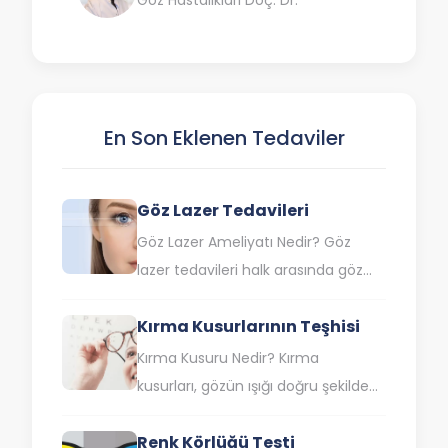
En Son Eklenen Tedaviler
Göz Lazer Tedavileri
Göz Lazer Ameliyatı Nedir? Göz
lazer tedavileri halk arasında göz
çizdirme olarak da bilinen lazer göz
Kırma Kusurlarının Teşhisi
ameliyatı, saydam tabaka olan
korneanın lazer ışınıyla…
Kırma Kusuru Nedir? Kırma
kusurları, gözün ışığı doğru şekilde
odaklayamamasına neden olan
Renk Körlüğü Testi
yaygın görme bozukluklarıdır.