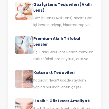
Göz İçi Lens Tedavileri (Akıllı
ameliyatı, saydam tabaka olan
Lens)
korneanın lazer ışınıyla…
Göz İçi Lens (Akıllı Lens) Nedir? Göz
içi lensler, miyop, hipermetrop ve
astigmat gibi farklı görme
Premium Akıllı Trifokal
bozukluklarının yanı sıra katarakt…
Lensler
Üç Odaklı Akıllı Lens Nedir? Premium
akıllı trifokal lensler yakın, orta ve
uzak mesafede gözlüksüz olarak
Katarakt Tedavileri
net şekilde görmenize yardımcı
olan…
Katarakt Nedir? Gözde saydam
yapıda bulunan lensin çeşitli
nedenlerle ışığı göz içerisine
iLasik – Göz Lazer Ameliyatı
yeterince
iletilememesi katarakt olarak
iLasik Göz Lazer Ameliyatı İlasik göz