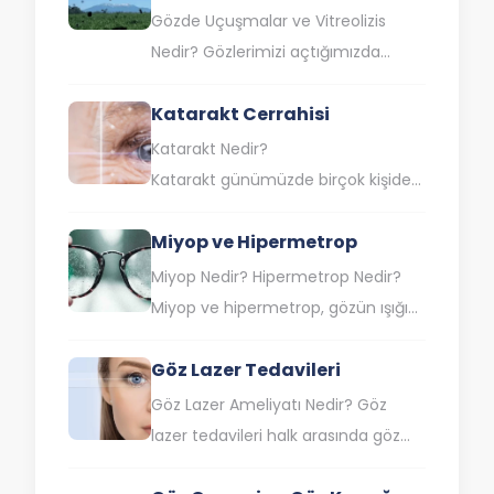
Gözde Uçuşmalar ve Vitreolizis
Nedir? Gözlerimizi açtığımızda
berrak ve net bir dünya görmeyi
Katarakt Cerrahisi
bekleriz. Fakat bazen görüşümüzü
engelleyen ve can…
Katarakt Nedir?
Katarakt günümüzde birçok kişide
görülebilen ve tedavisi mümkün
Miyop ve Hipermetrop
olan göz hastalıklarından biridir. Göz
içinde normalde saydam yapıdan
Miyop Nedir? Hipermetrop Nedir?
olan lensin…
Miyop ve hipermetrop, gözün ışığı
düzgün bir şekilde
Göz Lazer Tedavileri
odaklayamamasından kaynaklanan
refraktif hatalardır. Miyop, gözün
Göz Lazer Ameliyatı Nedir? Göz
uzak mesafelerdeki nesneleri…
lazer tedavileri halk arasında göz
çizdirme olarak da bilinen lazer göz