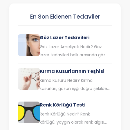
En Son Eklenen Tedaviler
Göz Lazer Tedavileri
Göz Lazer Ameliyatı Nedir? Göz
lazer tedavileri halk arasında göz
çizdirme olarak da bilinen lazer göz
Kırma Kusurlarının Teşhisi
ameliyatı, saydam tabaka olan
korneanın lazer ışınıyla…
Kırma Kusuru Nedir? Kırma
kusurları, gözün ışığı doğru şekilde
odaklayamamasına neden olan
Renk Körlüğü Testi
yaygın görme bozukluklarıdır.
Özellikle bu durum, uzağı veya
Renk Körlüğü Nedir? Renk
yakını…
körlüğü, yaygın olarak renk algısı