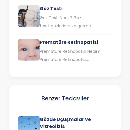
bozukluğu olarak da bilinen ve belli
Göz Testi
renkleri veya tonları görme veya
ayırt…
Göz Testi Nedir? Göz
testi, gözlerinizi ve görme
yeteneğinizi değerlendirmek için
Prematüre Retinopatisi
kullanılan bir dizi testtir. Bu testler,
göz doktorları tarafından kapsamlı…
Prematüre Retinopatisi Nedir?
Prematüre Retinopatisi
(ROP), erken doğan ve düşük
doğum ağırlıklı bebeklerde gözün
arkasında bulunan ışığa duyarlı
doku tabakası olan…
Benzer Tedaviler
Gözde Uçuşmalar ve
Vitreolizis