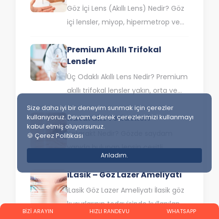
Göz İçi Lens (Akıllı Lens) Nedir? Göz
içi lensler, miyop, hipermetrop ve
astigmat gibi farklı görme
Premium Akıllı Trifokal
bozukluklarının yanı sıra katarakt…
Lensler
Üç Odaklı Akıllı Lens Nedir? Premium
akıllı trifokal lensler yakın, orta ve
uzak mesafede gözlüksüz olarak
Size daha iyi bir deneyim sunmak için çerezler
kullanıyoruz. Devam ederek çerezlerimizi kullanmayı
Katarakt Tedavileri
net şekilde görmenize yardımcı
kabul etmiş oluyorsunuz.
olan…
Katarakt Nedir? Gözde saydam
🍪 Çerez Politikası
yapıda bulunan lensin çeşitli
Anladım.
nedenlerle ışığı göz içerisine
iLasik – Göz Lazer Ameliyatı
yeterince
iletilememesi katarakt olarak
iLasik Göz Lazer Ameliyatı İlasik göz
isimlendirilir. Katarakt probleminin
kusurlarının tedavisinde kullanılan
BİZİ ARAYIN
HIZLI RANDEVU
WHATSAPP
birçok önemli nedeninden…
lazer göz cerrahi işlemidir.