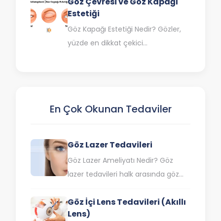
Göz Çevresi ve Göz Kapağı
ameliyatı, saydam tabaka olan
Estetiği
korneanın lazer ışınıyla…
Göz Kapağı Estetiği Nedir? Gözler,
yüzde en dikkat çekici
bölgelerinden biridir. Yaşlanma,
stres ve yorgunluk gibi faktörler göz
çevresinde koyu…
En Çok Okunan Tedaviler
Göz Lazer Tedavileri
Göz Lazer Ameliyatı Nedir? Göz
lazer tedavileri halk arasında göz
çizdirme olarak da bilinen lazer göz
Göz İçi Lens Tedavileri (Akıllı
ameliyatı, saydam tabaka olan
Lens)
korneanın lazer ışınıyla…