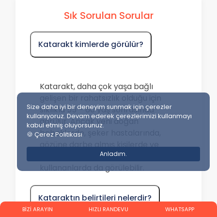
Sık Sorulan Sorular
Katarakt kimlerde görülür?
Katarakt, daha çok yaşa bağlı
gelişen bir rahatsızlık olduğu için
Size daha iyi bir deneyim sunmak için çerezler
sıklıkla 55 – 60 yaş sonrasında
kullanıyoruz. Devam ederek çerezlerimizi kullanmayı
görülür. Ancak yeni doğan
kabul etmiş oluyorsunuz.
bebeklerde, şeker hastalarında,
🍪 Çerez Politikası
gözüne darbe almış kişilerde ve
Anladım.
uzun süreli kortizonlu ilaç
kullananlarda da görülebilir.
Kataraktın belirtileri nelerdir?
BİZİ ARAYIN
HIZLI RANDEVU
WHATSAPP