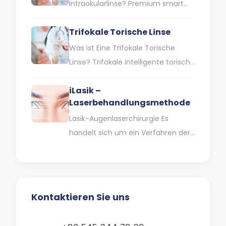
Kurzsichtigkeit, Weitsichtigkeit
Intraokularlinse? Premium smart
und…
trifocal lenses sind
Trifokale Torische Linse
Intraokularlinsen, die Ihnen helfen,
ohne Brille in der Nähe, auf…
Was ist Eine Trifokale Torische
Linse? Trifokale intelligente torische
Linsen werden heute in der
iLasik –
Kataraktbehandlung häufig
Laserbehandlungsmethode
eingesetzt. Der Graue Star…
Lasik-Augenlaserchirurgie Es
handelt sich um ein Verfahren der
Augenlaserchirurgie, das bei der
Behandlung von Fehlsichtigkeiten
eingesetzt wird. Diese Methode,
die…
Kontaktieren Sie uns