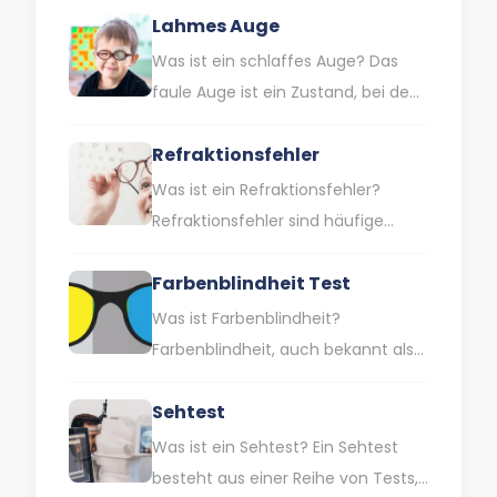
Lahmes Auge
Was ist ein schlaffes Auge? Das
faule Auge ist ein Zustand, bei dem
ein Auge eine geringere Sehkraft
Refraktionsfehler
als normal…
Was ist ein Refraktionsfehler?
Refraktionsfehler sind häufige
Sehschwächen, die dazu führen,
Farbenblindheit Test
dass das Auge das Licht nicht
richtig bündelt. Dies…
Was ist Farbenblindheit?
Farbenblindheit, auch bekannt als
Farbwahrnehmungsstörung, ist
Sehtest
eine Sehbehinderung, die dadurch
gekennzeichnet ist, dass man
Was ist ein Sehtest? Ein Sehtest
bestimmte Farben oder…
besteht aus einer Reihe von Tests,