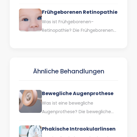
mit denen Ihre Augen und Ihr
Frühgeborenen Retinopathie
Sehvermögen untersucht…
Was ist Frühgeborenen-
Retinopathie? Die Frühgeborenen-
Retinopathie (ROP) ist eine
Augenkrankheit, die auftritt, wenn
sich bei Frühgeborenen und
Kindern mit niedrigem
Ähnliche Behandlungen
Geburtsgewicht…
Bewegliche Augenprothese
Was ist eine bewegliche
Augenprothese? Die bewegliche
Augenprothese bietet eine
Phakische Intraokularlinsen
ästhetische Lösung für Menschen