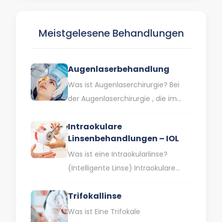
Eine…
Meistgelesene Behandlungen
Augenlaserbehandlung
Was ist Augenlaserchirurgie? Bei
der Augenlaserchirurgie , die im
Volksmund auch als
Intraokulare
Augenlaserbehandlung bezeichnet
Linsenbehandlungen – IOL
wird , wird die Hornhaut, die…
Was ist eine Intraokularlinse?
(Intelligente Linse) Intraokulare
Linsen sind Speziallinsen, die
Trifokallinse
gleichzeitig Lösungen für
verschiedene Sehschwächen wie
Was ist Eine Trifokale