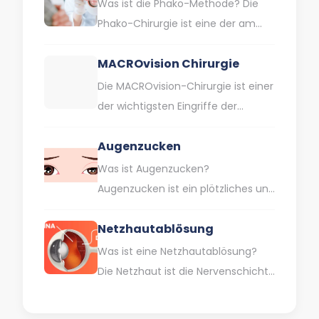
mit einem Augenverlust. Obwohl
Was ist die Phako-Methode? Die
diese Art…
Phako-Chirurgie ist eine der am
häufigsten angewandten
MACROvision Chirurgie
Behandlungsmethoden bei der
Kataraktbehandlung. Der
Die MACROvision-Chirurgie ist einer
wichtigste Aspekt ist,…
der wichtigsten Eingriffe der
modernen Medizin. Bei dieser
Augenzucken
Operation handelt es sich um eine
Technik, die…
Was ist Augenzucken?
Augenzucken ist ein plötzliches und
unwillkürliches Zusammenziehen
Netzhautablösung
der Muskeln mit sich
wiederholenden Bewegungen aus
Was ist eine Netzhautablösung?
verschiedenen Gründen. Dies…
Die Netzhaut ist die Nervenschicht
auf der Rückseite unseres Auges,
die uns das Sehen ermöglicht.