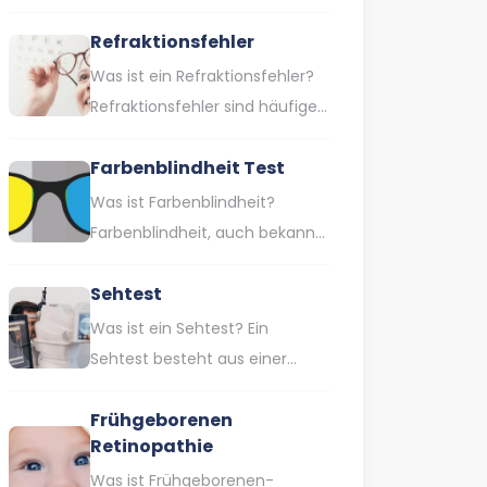
bei dem ein Auge eine
Refraktionsfehler
geringere Sehkraft als normal…
Was ist ein Refraktionsfehler?
Refraktionsfehler sind häufige
Sehschwächen, die dazu
Farbenblindheit Test
führen, dass das Auge das Licht
nicht richtig bündelt. Dies…
Was ist Farbenblindheit?
Farbenblindheit, auch bekannt
als Farbwahrnehmungsstörung,
Sehtest
ist eine Sehbehinderung, die
dadurch gekennzeichnet ist,
Was ist ein Sehtest? Ein
dass man bestimmte Farben
Sehtest besteht aus einer
oder…
Reihe von Tests, mit denen Ihre
Frühgeborenen
Augen und Ihr Sehvermögen
Retinopathie
untersucht…
Was ist Frühgeborenen-