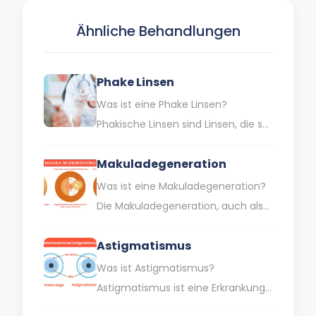
Kindern mit niedrigem
Ähnliche Behandlungen
Geburtsgewicht…
Phake Linsen
Was ist eine Phake Linsen?
Phakische Linsen sind Linsen, die so
dünn sind wie die Kontaktlinsen, die
Makuladegeneration
wir benutzen. Sie…
Was ist eine Makuladegeneration?
Die Makuladegeneration, auch als
Gelbpunktkrankheit bekannt, ist
Astigmatismus
durch eine Schädigung des
zentralen Bereichs der Netzhaut
Was ist Astigmatismus?
gekennzeichnet.…
Astigmatismus ist eine Erkrankung,
bei der die Hornhaut oder Linse des