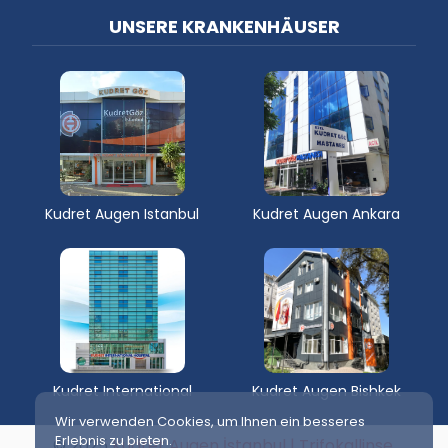
UNSERE KRANKENHÄUSER
Kudret Augen Istanbul
Kudret Augen Ankara
Kudret International
Kudret Augen Bishkek
Wir verwenden Cookies, um Ihnen ein besseres
Erlebnis zu bieten.
© 2025
Kudret Augen İstanbul | Trifokallinse,