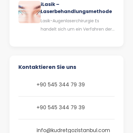
iLasik –
Kataraktbehandlung häufig
Laserbehandlungsmethode
eingesetzt. Der Graue Star…
Lasik-Augenlaserchirurgie Es
handelt sich um ein Verfahren der
Augenlaserchirurgie, das bei der
Behandlung von Fehlsichtigkeiten
eingesetzt wird. Diese Methode,
die…
Kontaktieren Sie uns
+90 545 344 79 39
+90 545 344 79 39
info@kudretgozistanbul.com