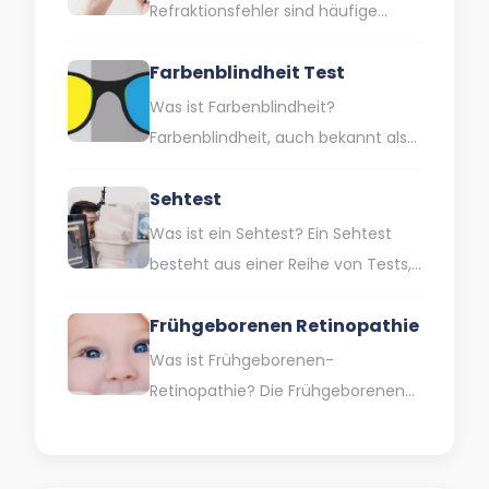
Refraktionsfehler sind häufige
Sehschwächen, die dazu führen,
Farbenblindheit Test
dass das Auge das Licht nicht
richtig bündelt. Dies…
Was ist Farbenblindheit?
Farbenblindheit, auch bekannt als
Farbwahrnehmungsstörung, ist
Sehtest
eine Sehbehinderung, die dadurch
gekennzeichnet ist, dass man
Was ist ein Sehtest? Ein Sehtest
bestimmte Farben oder…
besteht aus einer Reihe von Tests,
mit denen Ihre Augen und Ihr
Frühgeborenen Retinopathie
Sehvermögen untersucht…
Was ist Frühgeborenen-
Retinopathie? Die Frühgeborenen-
Retinopathie (ROP) ist eine
Augenkrankheit, die auftritt, wenn
sich bei Frühgeborenen und