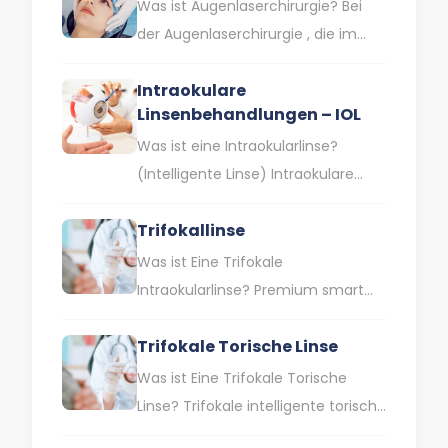
Was ist Augenlaserchirurgie? Bei
der Augenlaserchirurgie , die im
Volksmund auch als
Intraokulare
Augenlaserbehandlung bezeichnet
Linsenbehandlungen – IOL
wird , wird die Hornhaut, die…
Was ist eine Intraokularlinse?
(Intelligente Linse) Intraokulare
Linsen sind Speziallinsen, die
Trifokallinse
gleichzeitig Lösungen für
verschiedene Sehschwächen wie
Was ist Eine Trifokale
Kurzsichtigkeit, Weitsichtigkeit
Intraokularlinse? Premium smart
und…
trifocal lenses sind
Trifokale Torische Linse
Intraokularlinsen, die Ihnen helfen,
ohne Brille in der Nähe, auf…
Was ist Eine Trifokale Torische
Linse? Trifokale intelligente torische
Linsen werden heute in der