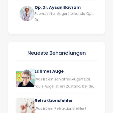
Op. Dr. Aysan Bayram
Facharzt für Augenheilkunde Opr.
Dr.
Neueste Behandlungen
Lahmes Auge
Was ist ein schlaffes Auge? Das
faule Auge ist ein Zustand, bei dem
ein Auge eine geringere Sehkraft
Refraktionsfehler
als normal…
Was ist ein Refraktionsfehler?