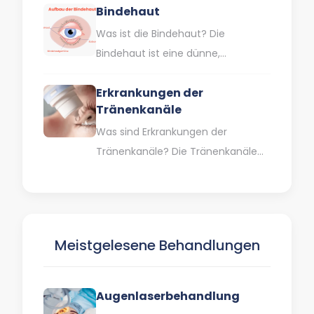
Bindehaut
Auges nicht richtig gekrümmt ist,
was…
Was ist die Bindehaut? Die
Bindehaut ist eine dünne,
transparente Membran, die den
Erkrankungen der
weißen Teil des Auges (Sklera) und
Tränenkanäle
die…
Was sind Erkrankungen der
Tränenkanäle? Die Tränenkanäle
sind ein komplexes System von
Organen, die Tränen produzieren,
speichern und verteilen, um…
Meistgelesene Behandlungen
Augenlaserbehandlung