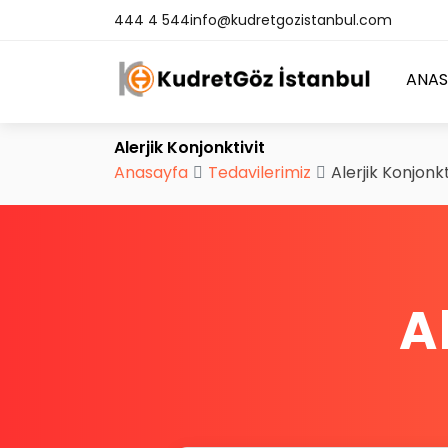
444 4 544
info@kudretgozistanbul.com
ANAS
Alerjik Konjonktivit
Anasayfa
Tedavilerimiz
Alerjik Konjonkt
A