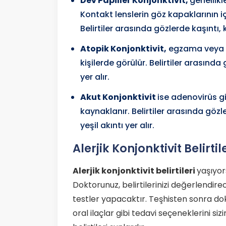
Dev Papiller Konjonktivit,
genellikl
Kontakt lenslerin göz kapaklarının i
Belirtiler arasında gözlerde kaşıntı, kı
Atopik Konjonktivit,
egzama veya as
kişilerde görülür. Belirtiler arasında 
yer alır.
Akut Konjonktivit
ise adenovirüs g
kaynaklanır. Belirtiler arasında gözl
yeşil akıntı yer alır.
Alerjik Konjonktivit Belirtil
Alerjik konjonktivit belirtileri
yaşıyor
Doktorunuz, belirtilerinizi değerlendirec
testler yapacaktır. Teşhisten sonra dok
oral ilaçlar gibi tedavi seçeneklerini siz