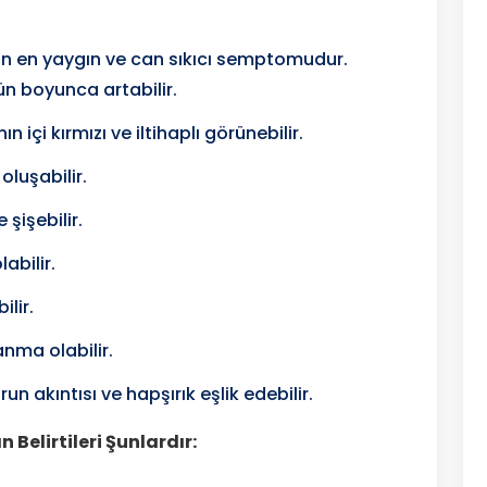
itin en yaygın ve can sıkıcı semptomudur.
 gün boyunca artabilir.
 içi kırmızı ve iltihaplı görünebilir.
 oluşabilir.
şişebilir.
abilir.
ilir.
nma olabilir.
run akıntısı ve hapşırık eşlik edebilir.
 Belirtileri Şunlardır: