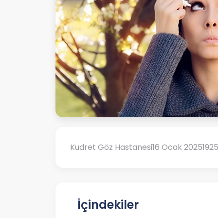
Kudret Göz Hastanesi
16 Ocak 2025
192
İçindekiler