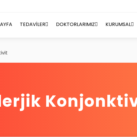
AYFA
TEDAVİLER
DOKTORLARIMIZ
KURUMSAL
ivit
lerjik Konjonktiv