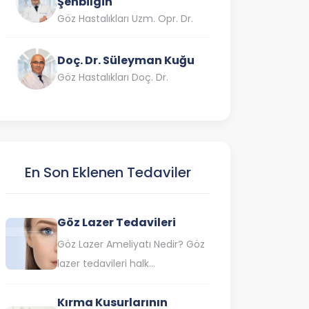
Şenbilgin
Göz Hastalıkları Uzm. Opr. Dr.
Doç. Dr. Süleyman Kuğu
Göz Hastalıkları Doç. Dr.
En Son Eklenen Tedaviler
Göz Lazer Tedavileri
Göz Lazer Ameliyatı Nedir? Göz
lazer tedavileri halk
arasında göz çizdirme olarak da
Kırma Kusurlarının
bilinen lazer göz ameliyatı,