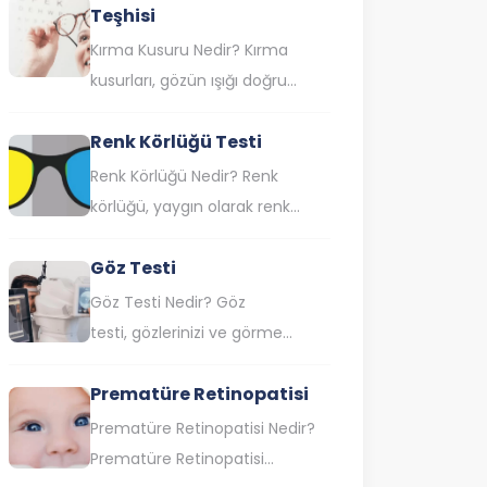
Teşhisi
saydam tabaka olan korneanın
lazer ışınıyla…
Kırma Kusuru Nedir? Kırma
kusurları, gözün ışığı doğru
şekilde odaklayamamasına
Renk Körlüğü Testi
neden olan yaygın görme
bozukluklarıdır. Özellikle bu
Renk Körlüğü Nedir? Renk
durum, uzağı veya yakını…
körlüğü, yaygın olarak renk
algısı bozukluğu olarak da
Göz Testi
bilinen ve belli renkleri veya
tonları görme veya ayırt…
Göz Testi Nedir? Göz
testi, gözlerinizi ve görme
yeteneğinizi değerlendirmek
Prematüre Retinopatisi
için kullanılan bir dizi testtir. Bu
testler, göz doktorları
Prematüre Retinopatisi Nedir?
tarafından kapsamlı…
Prematüre Retinopatisi