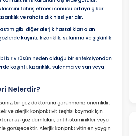
e kontakt lens kullanan kişilerde görülür.
ç kısmını tahriş etmesi sonucu ortaya çıkar.
zarıklık ve rahatsızlık hissi yer alır.
tım gibi diğer alerjik hastalıkları olan
gözlerde kaşıntı, kızarıklık, sulanma ve şişkinlik
ibi bir virüsün neden olduğu bir enfeksiyondan
erde kaşıntı, kızarıklık, sulanma ve sarı veya
eri Nelerdir?
sanız, bir göz doktoruna görünmeniz önemlidir.
ek ve alerjik konjonktivit teşhisi koymak için
torunuz, göz damlaları, antihistaminikler veya
inle görüşecektir. Alerjik konjonktivitin en yaygın