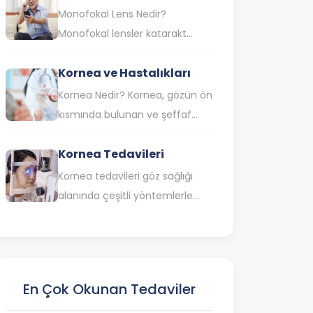
içinde mevcut olan doğal
Monofokal Lens Nedir?
lensimizin…
Monofokal lensler katarakt
ameliyatı göze yerleştirilen
Kornea ve Hastalıkları
mercek türlerinden biridir.
Katarakt gözde saydam olarak
Kornea Nedir? Kornea, gözün ön
bulunan lensin birtakım
kısmında bulunan ve şeffaf
nedenlere dayalı…
kubbe şeklindeki bir organdır.
Kornea Tedavileri
Işığın göze girmesini ve
retinaya odaklanmasını
Kornea tedavileri göz sağlığı
sağlayarak net…
alanında çeşitli yöntemlerle
gerçekleştirilir. Bu tedaviler
arasında kornea nakli, kornea
dokusunu değiştirmeyi içeren
cerrahi işlemler, kornea…
En Çok Okunan Tedaviler