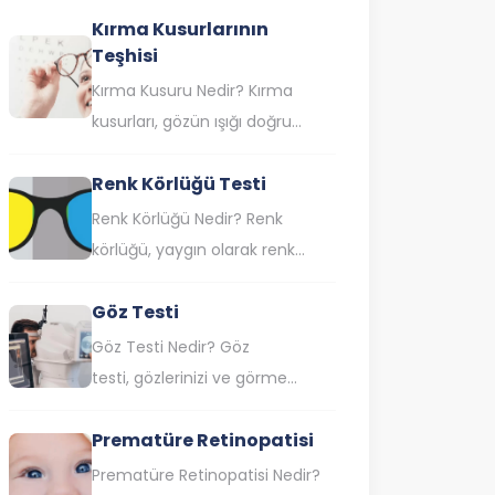
Kırma Kusurlarının
bilinen lazer göz ameliyatı,
Teşhisi
saydam tabaka olan korneanın
lazer ışınıyla…
Kırma Kusuru Nedir? Kırma
kusurları, gözün ışığı doğru
şekilde odaklayamamasına
Renk Körlüğü Testi
neden olan yaygın görme
bozukluklarıdır. Özellikle bu
Renk Körlüğü Nedir? Renk
durum, uzağı veya yakını…
körlüğü, yaygın olarak renk
algısı bozukluğu olarak da
Göz Testi
bilinen ve belli renkleri veya
tonları görme veya ayırt…
Göz Testi Nedir? Göz
testi, gözlerinizi ve görme
yeteneğinizi değerlendirmek
Prematüre Retinopatisi
için kullanılan bir dizi testtir. Bu
testler, göz doktorları
Prematüre Retinopatisi Nedir?