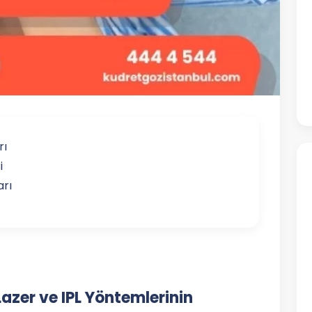
rı
i
arı
azer ve IPL Yöntemlerinin