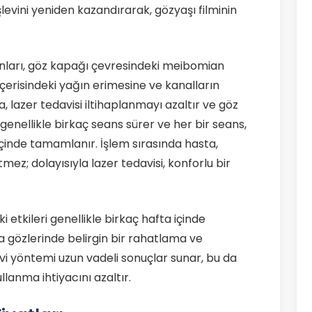
şlevini yeniden kazandırarak, gözyaşı filminin
ışınları, göz kapağı çevresindeki meibomian
 içerisindeki yağın erimesine ve kanalların
 lazer tedavisi iltihaplanmayı azaltır ve göz
 genellikle birkaç seans sürer ve her bir seans,
 içinde tamamlanır. İşlem sırasında hasta,
mez; dolayısıyla lazer tedavisi, konforlu bir
 etkileri genellikle birkaç hafta içinde
da gözlerinde belirgin bir rahatlama ve
i yöntemi uzun vadeli sonuçlar sunar, bu da
llanma ihtiyacını azaltır.