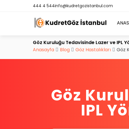
444 4 544
info@kudretgozistanbul.com
ANAS
Göz Kuruluğu Tedavisinde Lazer ve IPL Y
Anasayfa
Blog
Göz Hastalıkları
Göz K
Göz Kurul
IPL Y