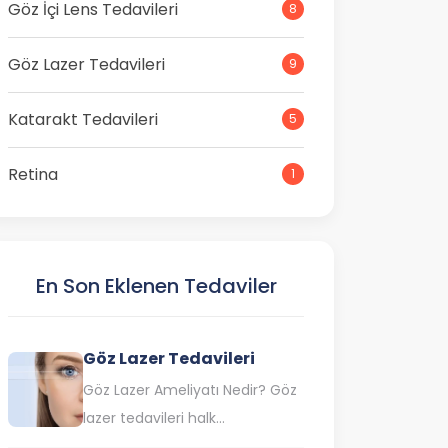
Göz İçi Lens Tedavileri
8
Göz Lazer Tedavileri
9
Katarakt Tedavileri
5
Retina
1
En Son Eklenen Tedaviler
Göz Lazer Tedavileri
Göz Lazer Ameliyatı Nedir? Göz
lazer tedavileri halk
arasında göz çizdirme olarak da