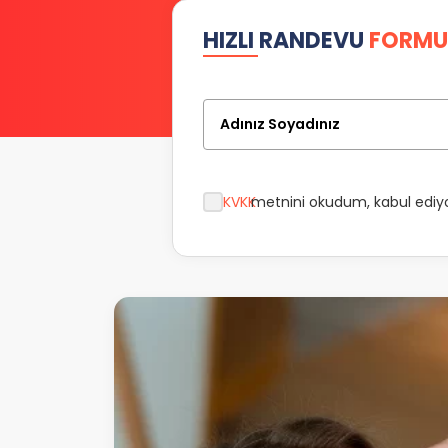
HIZLI RANDEVU
FORMU
Adınız Soyadınız
KVKK
metnini okudum, kabul edi