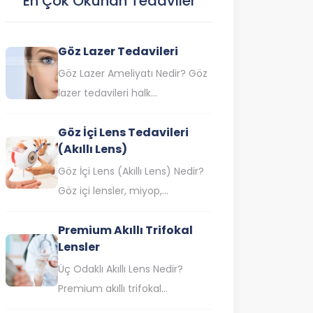
En Çok Okunan Tedaviler
Göz Lazer Tedavileri
Göz Lazer Ameliyatı Nedir? Göz
lazer tedavileri halk
arasında göz çizdirme olarak da
Göz İçi Lens Tedavileri
bilinen lazer göz ameliyatı,
(Akıllı Lens)
saydam tabaka olan korneanın
lazer ışınıyla…
Göz İçi Lens (Akıllı Lens) Nedir?
Göz içi lensler, miyop,
hipermetrop ve astigmat gibi
Premium Akıllı Trifokal
farklı görme bozukluklarının
Lensler
yanı sıra katarakt…
Üç Odaklı Akıllı Lens Nedir?
Premium akıllı trifokal
lensler yakın, orta ve uzak