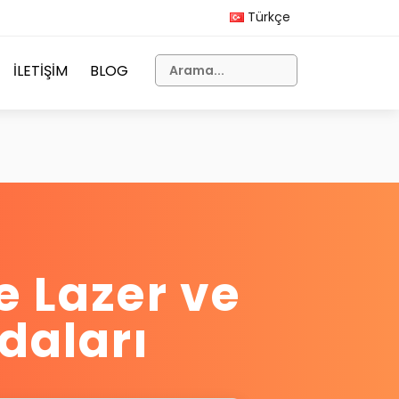
Türkçe
İLETİŞİM
BLOG
e Lazer ve
daları