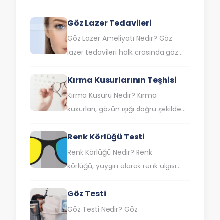
Göz Lazer Tedavileri
Göz Lazer Ameliyatı Nedir? Göz
lazer tedavileri halk arasında göz
çizdirme olarak da bilinen lazer göz
Kırma Kusurlarının Teşhisi
ameliyatı, saydam tabaka olan
korneanın lazer ışınıyla…
Kırma Kusuru Nedir? Kırma
kusurları, gözün ışığı doğru şekilde
odaklayamamasına neden olan
Renk Körlüğü Testi
yaygın görme bozukluklarıdır.
Özellikle bu durum, uzağı veya
Renk Körlüğü Nedir? Renk
yakını…
körlüğü, yaygın olarak renk algısı
bozukluğu olarak da bilinen ve belli
Göz Testi
renkleri veya tonları görme veya
ayırt…
Göz Testi Nedir? Göz