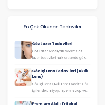
birçok önemli nedeninden…
çevresi estetik problemleri, oküler
onkoloji, orbita (göz çukuru)
hastalıkları, protez…
En Çok Okunan Tedaviler
Göz Lazer Tedavileri
Göz Lazer Ameliyatı Nedir? Göz
lazer tedavileri halk arasında göz
çizdirme olarak da bilinen lazer göz
Göz İçi Lens Tedavileri (Akıllı
ameliyatı, saydam tabaka olan
Lens)
korneanın lazer ışınıyla…
Göz İçi Lens (Akıllı Lens) Nedir? Göz
içi lensler, miyop, hipermetrop ve
astigmat gibi farklı görme
Premium Akıllı Trifokal
bozukluklarının yanı sıra katarakt…