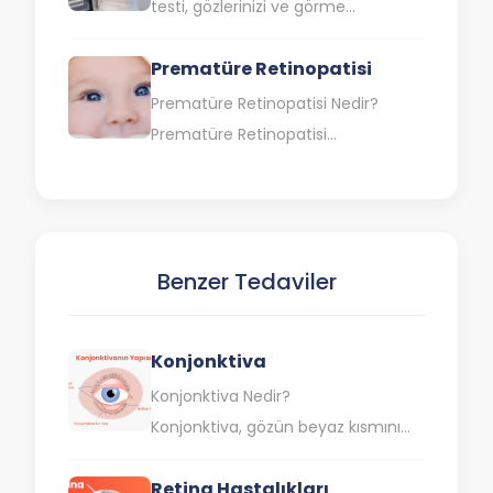
testi, gözlerinizi ve görme
yeteneğinizi değerlendirmek için
Prematüre Retinopatisi
kullanılan bir dizi testtir. Bu testler,
göz doktorları tarafından kapsamlı…
Prematüre Retinopatisi Nedir?
Prematüre Retinopatisi
(ROP), erken doğan ve düşük
doğum ağırlıklı bebeklerde gözün
arkasında bulunan ışığa duyarlı
doku tabakası olan…
Benzer Tedaviler
Konjonktiva
Konjonktiva Nedir?
Konjonktiva, gözün beyaz kısmını
(sklera) ve göz kapaklarının iç
Retina Hastalıkları
kısmını kaplayan ince, şeffaf bir