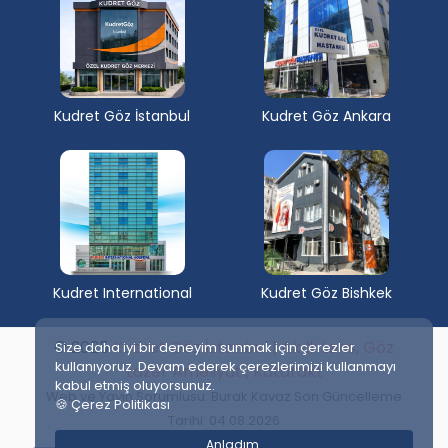
Kudret Göz İstanbul
Kudret Göz Ankara
Kudret International
Kudret Göz Bishkek
© 2025
Kudret Göz İstanbul | Akıllı Lens, Göz
Size daha iyi bir deneyim sunmak için çerezler
kullanıyoruz. Devam ederek çerezlerimizi kullanmayı
Lazer Ameliyatı, Katarakt
kabul etmiş oluyorsunuz.
Web ve Yayın Sorumlusu: Burak Kavaz Son Güncelleme
🍪 Çerez Politikası
Tarihi: 04.08.2026
Anladım.