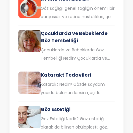
zardır. Gözün nemlenmesine,
Göz sağlığı, genel sağlığın önemli bir
enfeksiyonlardan korunmasına…
parçasıdır ve retina hastalıkları, göz
sağlığını tehdit eden ciddi
Çocuklarda ve Bebeklerde
durumlardır. Retina, gözün arka
Göz Tembelliği
kısmında yer alan,…
Çocuklarda ve Bebeklerde Göz
Tembelliği Nedir? Çocuklarda ve
bebeklerde göz tembelliği
Katarakt Tedavileri
(ambliyopi), genellikle bir gözün
diğerinden daha zayıf veya kırma…
Katarakt Nedir? Gözde saydam
yapıda bulunan lensin çeşitli
nedenlerle ışığı göz içerisine
Göz Estetiği
yeterince
iletilememesi katarakt olarak
Göz Estetiği Nedir? Göz estetiği
isimlendirilir. Katarakt probleminin
olarak da bilinen oküloplasti; göz