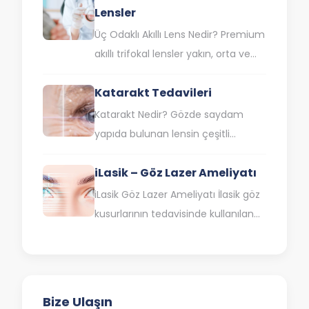
Lensler
Üç Odaklı Akıllı Lens Nedir? Premium
akıllı trifokal lensler yakın, orta ve
uzak mesafede gözlüksüz olarak
Katarakt Tedavileri
net şekilde görmenize yardımcı
olan…
Katarakt Nedir? Gözde saydam
yapıda bulunan lensin çeşitli
nedenlerle ışığı göz içerisine
iLasik – Göz Lazer Ameliyatı
yeterince
iletilememesi katarakt olarak
iLasik Göz Lazer Ameliyatı İlasik göz
isimlendirilir. Katarakt probleminin
kusurlarının tedavisinde kullanılan
birçok önemli nedeninden…
lazer göz cerrahi işlemidir.
Komplikasyon riskleri çok daha az
olan bu…
Bize Ulaşın