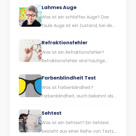
Lahmes Auge
Was ist ein schlaffes Auge? Das
faule Auge ist ein Zustand, bei dem
ein Auge eine geringere Sehkraft
Refraktionsfehler
als normal…
Was ist ein Refraktionsfehler?
Refraktionsfehler sind häufige
Sehschwächen, die dazu führen,
Farbenblindheit Test
dass das Auge das Licht nicht
richtig bündelt. Dies…
Was ist Farbenblindheit?
Farbenblindheit, auch bekannt als
Farbwahrnehmungsstörung, ist
Sehtest
eine Sehbehinderung, die dadurch
gekennzeichnet ist, dass man
Was ist ein Sehtest? Ein Sehtest
bestimmte Farben oder…
besteht aus einer Reihe von Tests,