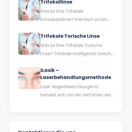
Trifokallinse
gleichzeitig Lösungen für
verschiedene Sehschwächen wie
Was ist Eine Trifokale
Kurzsichtigkeit, Weitsichtigkeit
Intraokularlinse? Premium smart
und…
trifocal lenses sind
Trifokale Torische Linse
Intraokularlinsen, die Ihnen helfen,
ohne Brille in der Nähe, auf…
Was ist Eine Trifokale Torische
Linse? Trifokale intelligente torische
Linsen werden heute in der
iLasik –
Kataraktbehandlung häufig
Laserbehandlungsmethode
eingesetzt. Der Graue Star…
Lasik-Augenlaserchirurgie Es
handelt sich um ein Verfahren der
Augenlaserchirurgie, das bei der
Behandlung von Fehlsichtigkeiten
eingesetzt wird. Diese Methode,
die…