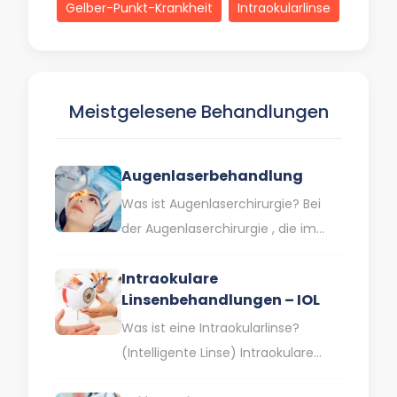
Gelber-Punkt-Krankheit
Intraokularlinse
Meistgelesene Behandlungen
Augenlaserbehandlung
Was ist Augenlaserchirurgie? Bei
der Augenlaserchirurgie , die im
Volksmund auch als
Intraokulare
Augenlaserbehandlung bezeichnet
Linsenbehandlungen – IOL
wird , wird die Hornhaut, die…
Was ist eine Intraokularlinse?
(Intelligente Linse) Intraokulare
Linsen sind Speziallinsen, die