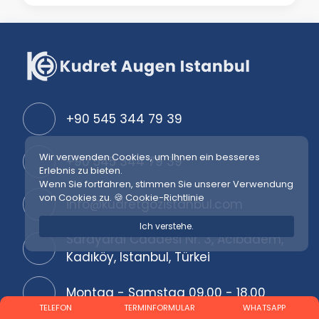
+90 545 344 79 39
Wir verwenden Cookies, um Ihnen ein besseres
+90 545 344 79 39
Erlebnis zu bieten.
Wenn Sie fortfahren, stimmen Sie unserer Verwendung
von Cookies zu.
🍪 Cookie-Richtlinie
info@kudretgozistanbul.com
Ich verstehe.
Sarayardı Caddesi Nr. 3, Acıbadem,
Kadıköy, Istanbul, Türkei
Montag - Samstag 09.00 - 18.00
TELEFON
TERMINFORMULAR
WHATSAPP