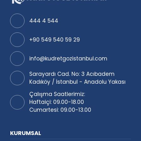
operasyonlar arasında yer alır.
sebebi olarak yaşın ilerlemesi
Bununla...
ve göz içerisindeki lensin
444 4 544
protein yapısının değişiklik
göstermesidir. Bu da
+90 549 540 59 29
bulanıklaşarak görmeyi zor
hale getirecektir. Daha çok 52-
info@kudretgozistanbul.com
64 yaş...
Sarayardı Cad. No: 3 Acıbadem
Kadıköy / İstanbul - Anadolu Yakası
Çalışma Saatlerimiz:
Haftaiçi: 09.00-18.00
Cumartesi: 09.00-13.00
KURUMSAL